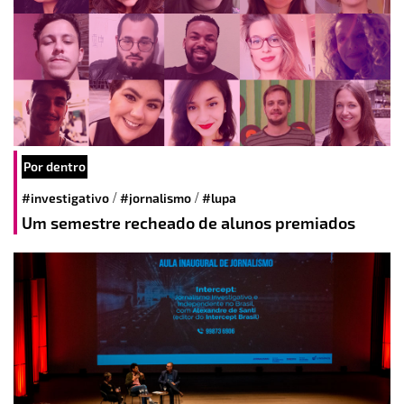
Por dentro
/
/
#investigativo
#jornalismo
#lupa
Um semestre recheado de alunos premiados