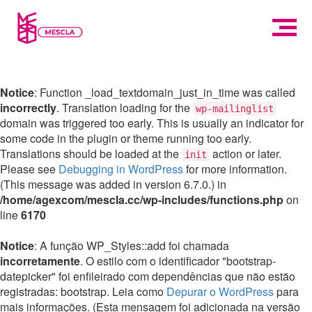
Notice
: Function _load_textdomain_just_in_time was called
incorrectly
. Translation loading for the
wp-mailinglist
domain was triggered too early. This is usually an indicator for
some code in the plugin or theme running too early.
Translations should be loaded at the
action or later.
init
Please see
Debugging in WordPress
for more information.
(This message was added in version 6.7.0.) in
/home/agexcom/mescla.cc/wp-includes/functions.php
on
line
6170
Notice
: A função WP_Styles::add foi chamada
incorretamente
. O estilo com o identificador "bootstrap-
datepicker" foi enfileirado com dependências que não estão
registradas: bootstrap. Leia como
Depurar o WordPress
para
mais informações. (Esta mensagem foi adicionada na versão