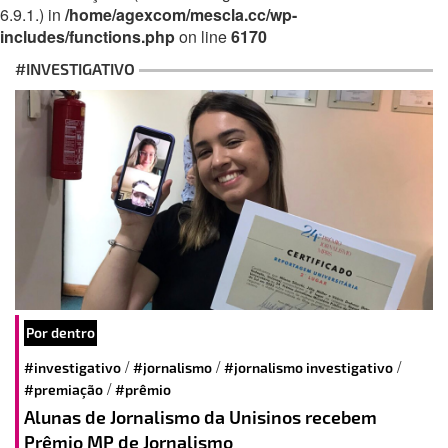
6.9.1.) in
/home/agexcom/mescla.cc/wp-
includes/functions.php
on line
6170
#INVESTIGATIVO
Por dentro
/
/
/
#investigativo
#jornalismo
#jornalismo investigativo
/
#premiação
#prêmio
Alunas de Jornalismo da Unisinos recebem
Prêmio MP de Jornalismo