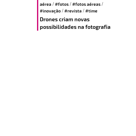
/
/
/
aérea
#fotos
#fotos aéreas
/
/
#inovação
#revista
#time
Drones criam novas
possibilidades na fotografia