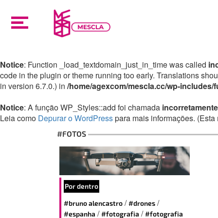
Notice
: Function _load_textdomain_just_in_time was called
in
code in the plugin or theme running too early. Translations sho
in version 6.7.0.) in
/home/agexcom/mescla.cc/wp-includes/f
Notice
: A função WP_Styles::add foi chamada
incorretamente
Leia como
Depurar o WordPress
para mais informações. (Esta 
#FOTOS
Por dentro
/
/
#bruno alencastro
#drones
/
/
#espanha
#fotografia
#fotografia