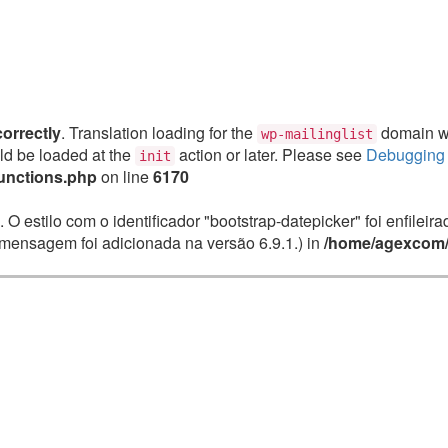
correctly
. Translation loading for the
domain was
wp-mailinglist
uld be loaded at the
action or later. Please see
Debugging 
init
unctions.php
on line
6170
. O estilo com o identificador "bootstrap-datepicker" foi enfile
mensagem foi adicionada na versão 6.9.1.) in
/home/agexcom/