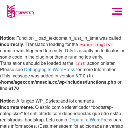
Notice
: Function _load_textdomain_just_in_time was called
incorrectly
. Translation loading for the
wp-mailinglist
domain was triggered too early. This is usually an indicator for
some code in the plugin or theme running too early.
Translations should be loaded at the
action or later.
init
Please see
Debugging in WordPress
for more information.
(This message was added in version 6.7.0.) in
/home/agexcom/mescla.cc/wp-includes/functions.php
on
line
6170
Notice
: A função WP_Styles::add foi chamada
incorretamente
. O estilo com o identificador "bootstrap-
datepicker" foi enfileirado com dependências que não estão
registradas: bootstrap. Leia como
Depurar o WordPress
para
mais informações. (Esta mensagem foi adicionada na versão