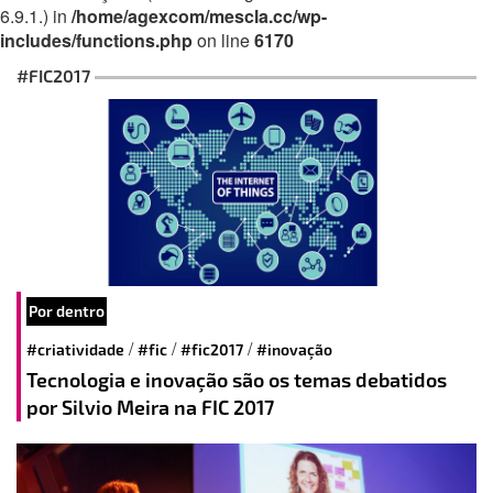
6.9.1.) in
/home/agexcom/mescla.cc/wp-
includes/functions.php
on line
6170
#FIC2017
Por dentro
/
/
/
#criatividade
#fic
#fic2017
#inovação
Tecnologia e inovação são os temas debatidos
por Silvio Meira na FIC 2017