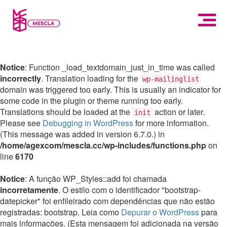
Notice
: Function _load_textdomain_just_in_time was called
incorrectly
. Translation loading for the
wp-mailinglist
domain was triggered too early. This is usually an indicator for
some code in the plugin or theme running too early.
Translations should be loaded at the
action or later.
init
Please see
Debugging in WordPress
for more information.
(This message was added in version 6.7.0.) in
/home/agexcom/mescla.cc/wp-includes/functions.php
on
line
6170
Notice
: A função WP_Styles::add foi chamada
incorretamente
. O estilo com o identificador "bootstrap-
datepicker" foi enfileirado com dependências que não estão
registradas: bootstrap. Leia como
Depurar o WordPress
para
mais informações. (Esta mensagem foi adicionada na versão