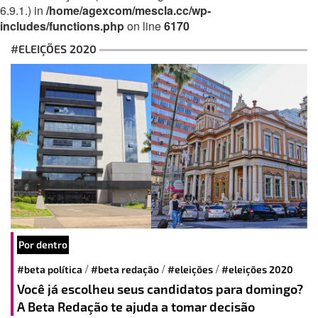
6.9.1.) in
/home/agexcom/mescla.cc/wp-
includes/functions.php
on line
6170
#ELEIÇÕES 2020
Por dentro
/
/
/
#beta política
#beta redação
#eleições
#eleições 2020
Você já escolheu seus candidatos para domingo?
A Beta Redação te ajuda a tomar decisão