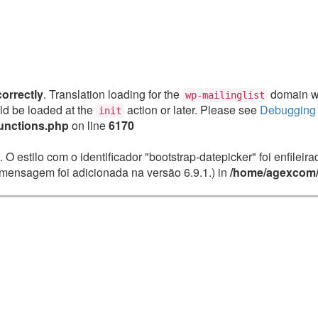
correctly
. Translation loading for the
domain was
wp-mailinglist
uld be loaded at the
action or later. Please see
Debugging 
init
unctions.php
on line
6170
. O estilo com o identificador "bootstrap-datepicker" foi enfile
mensagem foi adicionada na versão 6.9.1.) in
/home/agexcom/