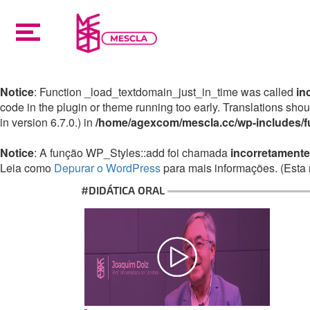
Notice
: Function _load_textdomain_just_in_time was called
in
code in the plugin or theme running too early. Translations sho
in version 6.7.0.) in
/home/agexcom/mescla.cc/wp-includes/f
Notice
: A função WP_Styles::add foi chamada
incorretamente
Leia como
Depurar o WordPress
para mais informações. (Esta 
#DIDÁTICA ORAL