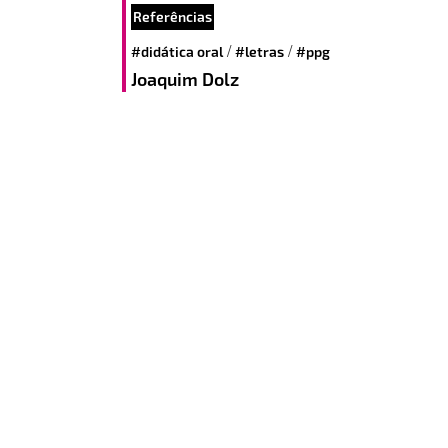
Referências
/
/
#didática oral
#letras
#ppg
Joaquim Dolz