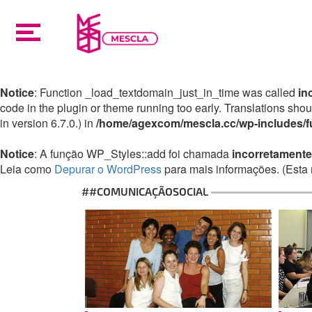
Notice
: Function _load_textdomain_just_in_time was called
in
code in the plugin or theme running too early. Translations sho
in version 6.7.0.) in
/home/agexcom/mescla.cc/wp-includes/f
Notice
: A função WP_Styles::add foi chamada
incorretamente
Leia como
Depurar o WordPress
para mais informações. (Esta 
##COMUNICAÇÃOSOCIAL