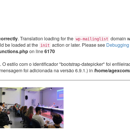
correctly
. Translation loading for the
domain was
wp-mailinglist
uld be loaded at the
action or later. Please see
Debugging 
init
unctions.php
on line
6170
. O estilo com o identificador "bootstrap-datepicker" foi enfile
mensagem foi adicionada na versão 6.9.1.) in
/home/agexcom/