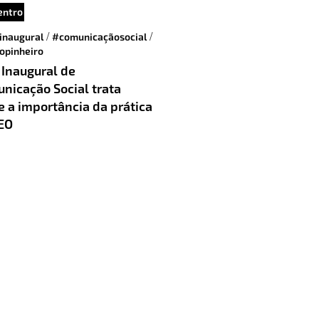
entro
/
/
inaugural
#comunicaçãosocial
opinheiro
 Inaugural de
nicação Social trata
e a importância da prática
EO