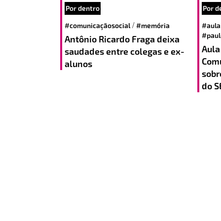
Por dentro
Por d
/
#comunicaçãosocial
#memória
#aula
#paul
Antônio Ricardo Fraga deixa
Aula
saudades entre colegas e ex-
Comu
alunos
sobr
do S