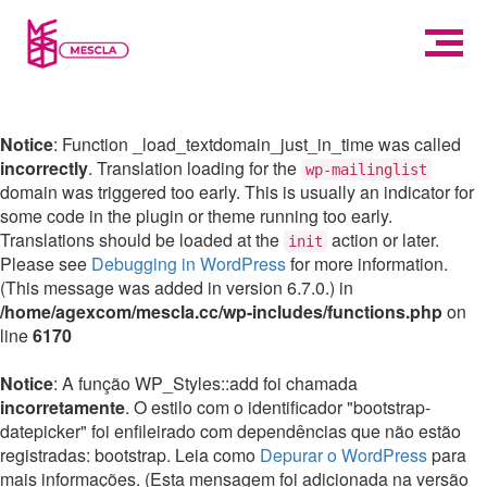
Notice
: Function _load_textdomain_just_in_time was called
incorrectly
. Translation loading for the
wp-mailinglist
domain was triggered too early. This is usually an indicator for
some code in the plugin or theme running too early.
Translations should be loaded at the
action or later.
init
Please see
Debugging in WordPress
for more information.
(This message was added in version 6.7.0.) in
/home/agexcom/mescla.cc/wp-includes/functions.php
on
line
6170
Notice
: A função WP_Styles::add foi chamada
incorretamente
. O estilo com o identificador "bootstrap-
datepicker" foi enfileirado com dependências que não estão
registradas: bootstrap. Leia como
Depurar o WordPress
para
mais informações. (Esta mensagem foi adicionada na versão