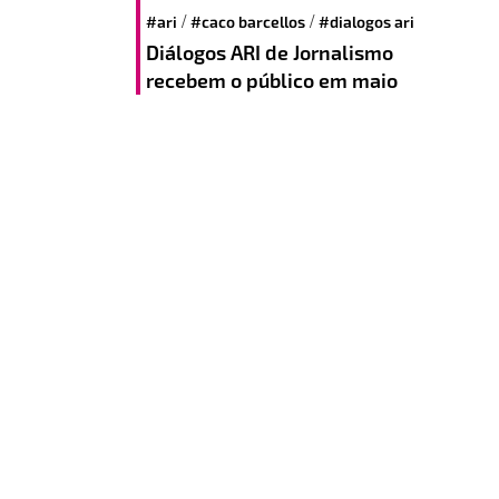
/
/
#ari
#caco barcellos
#dialogos ari
Diálogos ARI de Jornalismo
recebem o público em maio