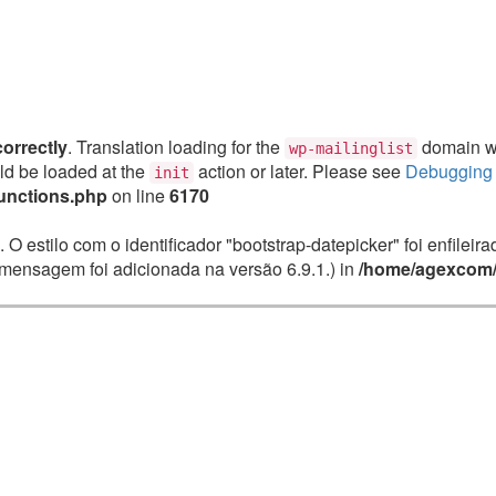
correctly
. Translation loading for the
domain was
wp-mailinglist
uld be loaded at the
action or later. Please see
Debugging 
init
unctions.php
on line
6170
. O estilo com o identificador "bootstrap-datepicker" foi enfile
mensagem foi adicionada na versão 6.9.1.) in
/home/agexcom/