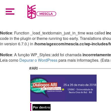
Notice
: Function _load_textdomain_just_in_time was called
in
code in the plugin or theme running too early. Translations sho
in version 6.7.0.) in
/home/agexcom/mescla.cc/wp-includes/f
Notice
: A função WP_Styles::add foi chamada
incorretamente
Leia como
Depurar o WordPress
para mais informações. (Esta 
#ARI
Por dentro