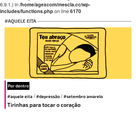
6.9.1.) in
/home/agexcom/mescla.cc/wp-
includes/functions.php
on line
6170
#AQUELE EITA
Por dentro
/
/
#aquele eita
#depressão
#setembro amarelo
Tirinhas para tocar o coração