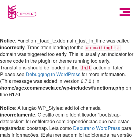
Notice
: Function _load_textdomain_just_in_time was called
incorrectly
. Translation loading for the
wp-mailinglist
domain was triggered too early. This is usually an indicator for
some code in the plugin or theme running too early.
Translations should be loaded at the
action or later.
init
Please see
Debugging in WordPress
for more information.
(This message was added in version 6.7.0.) in
/home/agexcom/mescla.cc/wp-includes/functions.php
on
line
6170
Notice
: A função WP_Styles::add foi chamada
incorretamente
. O estilo com o identificador "bootstrap-
datepicker" foi enfileirado com dependências que não estão
registradas: bootstrap. Leia como
Depurar o WordPress
para
mais informações. (Esta mensagem foi adicionada na versão