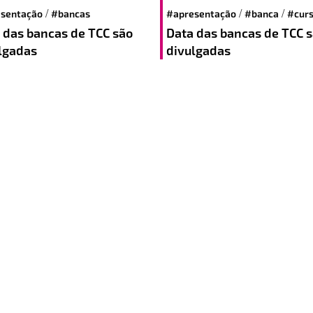
/
/
/
sentação
#bancas
#apresentação
#banca
#cur
 das bancas de TCC são
Data das bancas de TCC 
lgadas
divulgadas