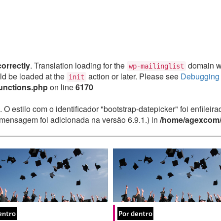
correctly
. Translation loading for the
domain was
wp-mailinglist
uld be loaded at the
action or later. Please see
Debugging 
init
unctions.php
on line
6170
. O estilo com o identificador "bootstrap-datepicker" foi enfile
mensagem foi adicionada na versão 6.9.1.) in
/home/agexcom/
entro
Por dentro