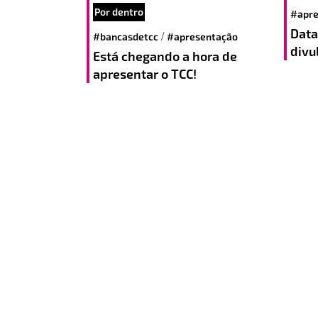
Por dentro
#apre
Data
/
#bancasdetcc
#apresentação
divu
Está chegando a hora de
apresentar o TCC!