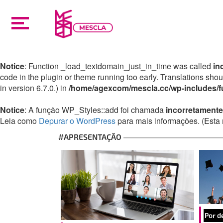
Notice
: Function _load_textdomain_just_in_time was called
in
code in the plugin or theme running too early. Translations sho
in version 6.7.0.) in
/home/agexcom/mescla.cc/wp-includes/f
Notice
: A função WP_Styles::add foi chamada
incorretamente
Leia como
Depurar o WordPress
para mais informações. (Esta 
#APRESENTAÇÃO
Por d