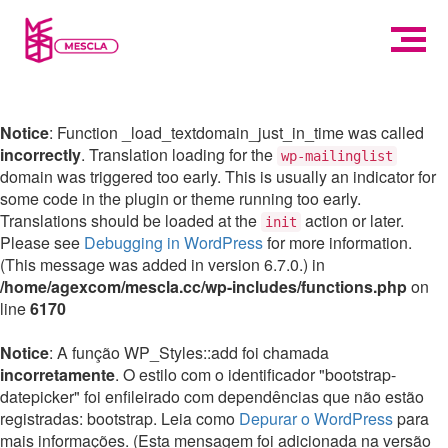
Notice
: Function _load_textdomain_just_in_time was called
incorrectly
. Translation loading for the
wp-mailinglist
domain was triggered too early. This is usually an indicator for
some code in the plugin or theme running too early.
Translations should be loaded at the
action or later.
init
Please see
Debugging in WordPress
for more information.
(This message was added in version 6.7.0.) in
/home/agexcom/mescla.cc/wp-includes/functions.php
on
line
6170
Notice
: A função WP_Styles::add foi chamada
incorretamente
. O estilo com o identificador "bootstrap-
datepicker" foi enfileirado com dependências que não estão
registradas: bootstrap. Leia como
Depurar o WordPress
para
mais informações. (Esta mensagem foi adicionada na versão