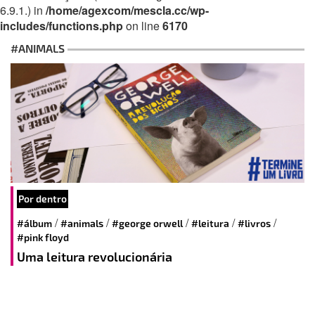
6.9.1.) in
/home/agexcom/mescla.cc/wp-
includes/functions.php
on line
6170
#ANIMALS
Por dentro
/
/
/
/
/
#álbum
#animals
#george orwell
#leitura
#livros
#pink floyd
Uma leitura revolucionária