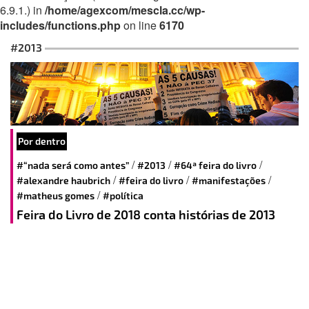
6.9.1.) in
/home/agexcom/mescla.cc/wp-
includes/functions.php
on line
6170
#2013
Por dentro
/
/
/
#“nada será como antes”
#2013
#64ª feira do livro
/
/
/
#alexandre haubrich
#feira do livro
#manifestações
/
#matheus gomes
#política
Feira do Livro de 2018 conta histórias de 2013