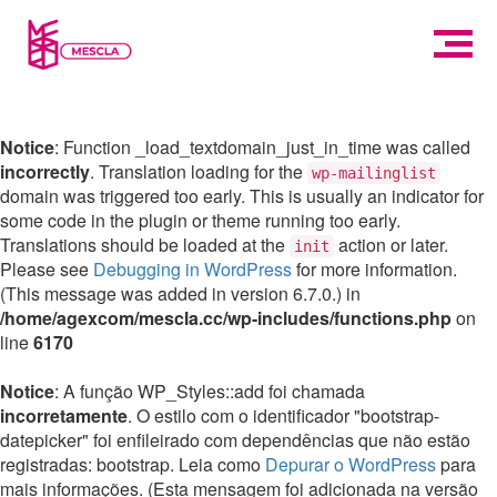
Notice
: Function _load_textdomain_just_in_time was called
incorrectly
. Translation loading for the
wp-mailinglist
domain was triggered too early. This is usually an indicator for
some code in the plugin or theme running too early.
Translations should be loaded at the
action or later.
init
Please see
Debugging in WordPress
for more information.
(This message was added in version 6.7.0.) in
/home/agexcom/mescla.cc/wp-includes/functions.php
on
line
6170
Notice
: A função WP_Styles::add foi chamada
incorretamente
. O estilo com o identificador "bootstrap-
datepicker" foi enfileirado com dependências que não estão
registradas: bootstrap. Leia como
Depurar o WordPress
para
mais informações. (Esta mensagem foi adicionada na versão