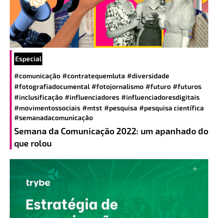
Especial
#comunicação
#contratequemluta
#diversidade
#fotografiadocumental
#fotojornalismo
#futuro
#futuros
#inclusificação
#influenciadores
#influenciadoresdigitais
#movimentossociais
#mtst
#pesquisa
#pesquisa científica
#semanadacomunicação
Semana da Comunicação 2022: um apanhado do
que rolou