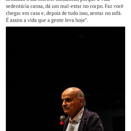
sedentária cansa, dá um mal-estar no corpo. Faz você
chegar em casa e, depois de tudo isso, sentar no sofá.
É assim a vida que a gente leva hoje”.