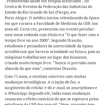
“Promovendo saúde em tempos acelerados”, no
Centro de Eventos da Federação das Indústrias do
Estado do Rio Grande do Sul (Fiergs), em
Porto Alegre. O médico iniciou relembrando da época
em que cursava a Faculdade de Medicina da USP, nos
anos 60. Certa vez, presenciou um evento peculiar:
uma mesa redonda cujo título era “O que fazer com o
tempo livre no ano 2000”. Segundo Drauzio,
estudiosos e pensadores da universidade da época
acreditavam que haveria ociosidade no futuro, pois as
máquinas trabalhariam no lugar dos humanos,
criando muito tempo livre. “Nunca vi previsão mais
absurda do que essa”, comentou Drauzio.
Com 75 anos, o cientista conviveu com muitas
mudanças tecnológicas. A criação do fax, o
surgimento do celular e do
e-mail
, os
smartphones
e
o
WhatsApp
. Segundo ele, todas essas mudanças
causaram o efeito contrário do que se esperava pelos
estudiosos da USP dos anos 60. “Hoje, ninguém tem