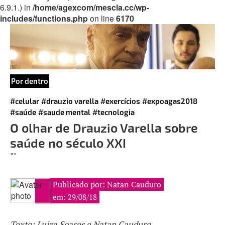
6.9.1.) in
/home/agexcom/mescla.cc/wp-
includes/functions.php
on line
6170
Por dentro
#celular
#drauzio varella
#exercícios
#expoagas2018
#saúde
#saude mental
#tecnologia
O olhar de Drauzio Varella sobre
saúde no século XXI
""
Publicado por: Natan Cauduro
em: 29/08/18
Texto: Luiza Soares e Natan Cauduro