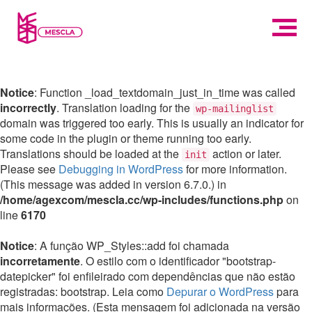
Notice
: Function _load_textdomain_just_in_time was called
incorrectly
. Translation loading for the
wp-mailinglist
domain was triggered too early. This is usually an indicator for
some code in the plugin or theme running too early.
Translations should be loaded at the
action or later.
init
Please see
Debugging in WordPress
for more information.
(This message was added in version 6.7.0.) in
/home/agexcom/mescla.cc/wp-includes/functions.php
on
line
6170
Notice
: A função WP_Styles::add foi chamada
incorretamente
. O estilo com o identificador "bootstrap-
datepicker" foi enfileirado com dependências que não estão
registradas: bootstrap. Leia como
Depurar o WordPress
para
mais informações. (Esta mensagem foi adicionada na versão