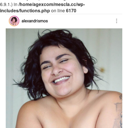
6.9.1.) in
/home/agexcom/mescla.cc/wp-
includes/functions.php
on line
6170