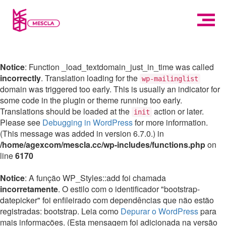
Notice
: Function _load_textdomain_just_in_time was called
incorrectly
. Translation loading for the
wp-mailinglist
domain was triggered too early. This is usually an indicator for
some code in the plugin or theme running too early.
Translations should be loaded at the
action or later.
init
Please see
Debugging in WordPress
for more information.
(This message was added in version 6.7.0.) in
/home/agexcom/mescla.cc/wp-includes/functions.php
on
line
6170
Notice
: A função WP_Styles::add foi chamada
incorretamente
. O estilo com o identificador "bootstrap-
datepicker" foi enfileirado com dependências que não estão
registradas: bootstrap. Leia como
Depurar o WordPress
para
mais informações. (Esta mensagem foi adicionada na versão