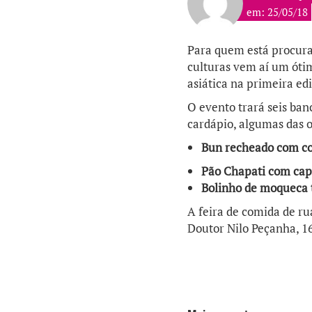
em: 25/05/18
Para quem está procura
culturas vem aí um óti
asiática na primeira ed
O evento trará seis ba
cardápio, algumas das 
Bun
recheado com cos
Pão
Chapati
com
cap
Bolinho de moqueca
A feira de comida de ru
Doutor Nilo Peçanha, 16