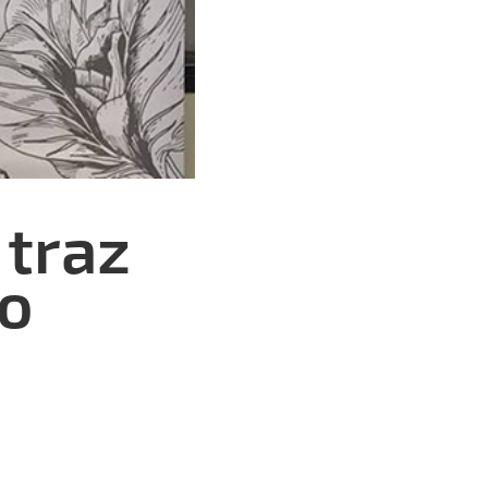
 traz
 o