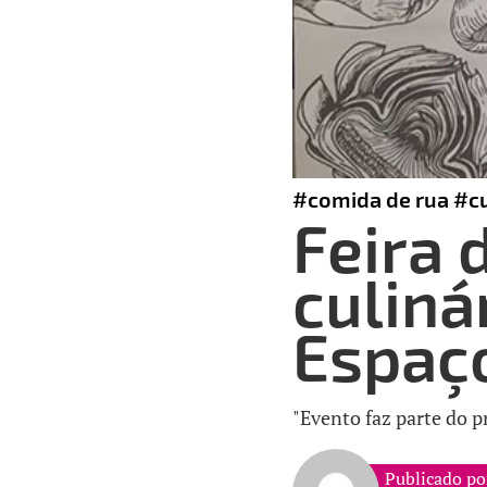
#comida de rua
#cu
Feira 
culiná
Espaç
"Evento faz parte do 
Publicado po