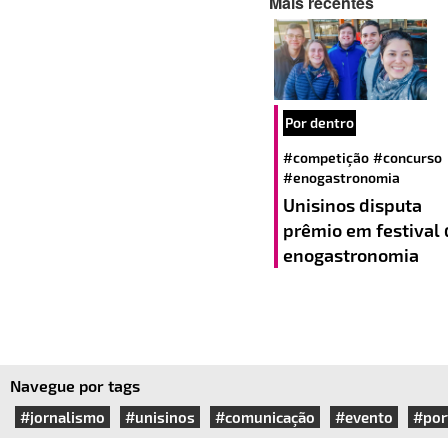
Mais recentes
Por dentro
#competição
#concurso
#enogastronomia
Unisinos disputa
prêmio em festival 
enogastronomia
Navegue por tags
#jornalismo
#unisinos
#comunicação
#evento
#por