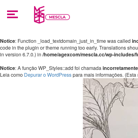
Notice
: Function _load_textdomain_just_in_time was called
in
code in the plugin or theme running too early. Translations sho
in version 6.7.0.) in
/home/agexcom/mescla.cc/wp-includes/f
Notice
: A função WP_Styles::add foi chamada
incorretamente
Leia como
Depurar o WordPress
para mais informações. (Esta 