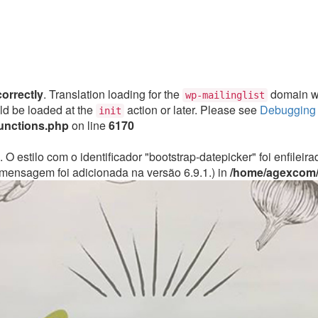
correctly
. Translation loading for the
domain was
wp-mailinglist
uld be loaded at the
action or later. Please see
Debugging 
init
unctions.php
on line
6170
. O estilo com o identificador "bootstrap-datepicker" foi enfile
mensagem foi adicionada na versão 6.9.1.) in
/home/agexcom/