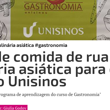
linária asiática
#gastronomia
de comida de rua
ria asiática para
o Unisinos
programa de aprendizagem do curso de Gastronomia"
r: Giulia Godoy