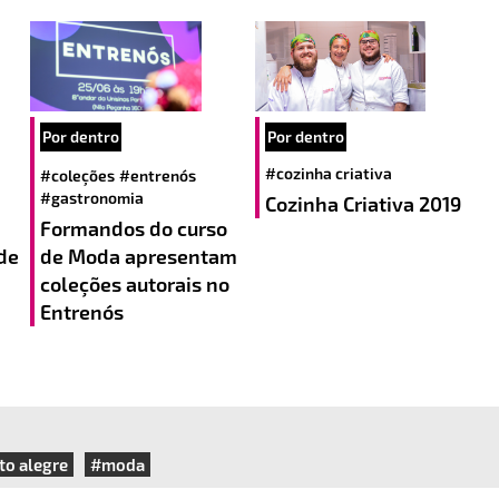
Por dentro
Por dentro
#cozinha criativa
#coleções
#entrenós
#gastronomia
Cozinha Criativa 2019
Formandos do curso
de Moda apresentam
de
coleções autorais no
Entrenós
to alegre
#moda