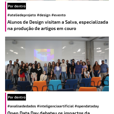
Por dentro
#ateliedeprojeto
#design
#evento
Alunos de Design visitam a Salva, especializada
na produção de artigos em couro
Por dentro
#analisededados
#inteligenciaartificial
#opendataday
Open Data Day debateu os impactos da