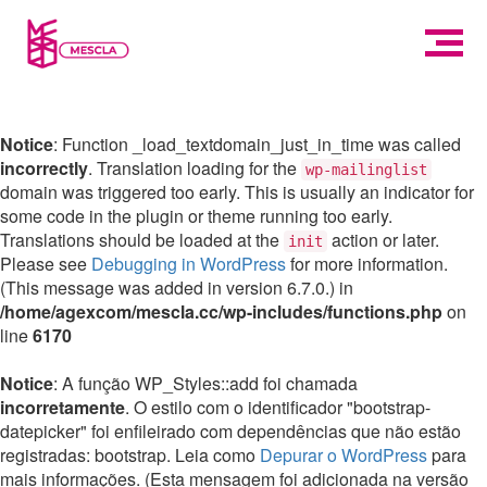
Notice
: Function _load_textdomain_just_in_time was called
incorrectly
. Translation loading for the
wp-mailinglist
domain was triggered too early. This is usually an indicator for
some code in the plugin or theme running too early.
Translations should be loaded at the
action or later.
init
Please see
Debugging in WordPress
for more information.
(This message was added in version 6.7.0.) in
/home/agexcom/mescla.cc/wp-includes/functions.php
on
line
6170
Notice
: A função WP_Styles::add foi chamada
incorretamente
. O estilo com o identificador "bootstrap-
datepicker" foi enfileirado com dependências que não estão
registradas: bootstrap. Leia como
Depurar o WordPress
para
mais informações. (Esta mensagem foi adicionada na versão