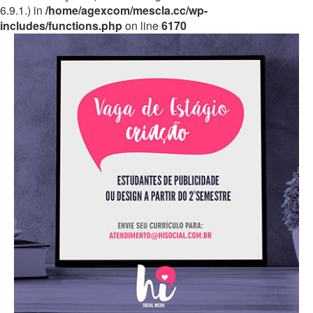
6.9.1.) in
/home/agexcom/mescla.cc/wp-
includes/functions.php
on line
6170