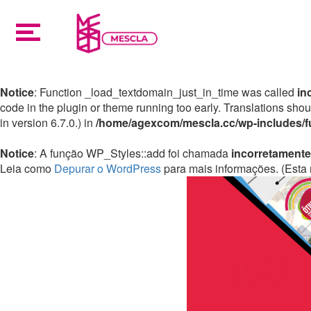
Notice
: Function _load_textdomain_just_in_time was called
in
code in the plugin or theme running too early. Translations sho
in version 6.7.0.) in
/home/agexcom/mescla.cc/wp-includes/f
Notice
: A função WP_Styles::add foi chamada
incorretamente
Leia como
Depurar o WordPress
para mais informações. (Esta 