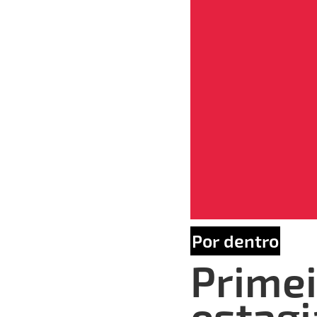
Por dentro
Primei
estagi