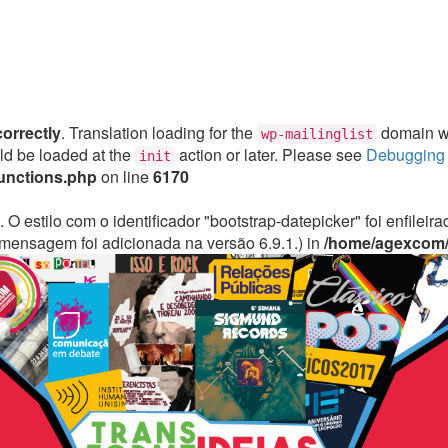
correctly
. Translation loading for the
domain was
wp-mailinglist
uld be loaded at the
action or later. Please see
Debugging 
init
unctions.php
on line
6170
. O estilo com o identificador "bootstrap-datepicker" foi enfile
mensagem foi adicionada na versão 6.9.1.) in
/home/agexcom/