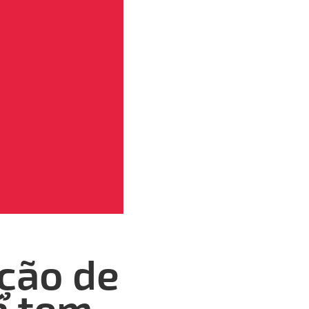
eção de
á tem