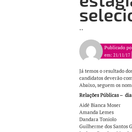
selec
""
Publicado p
em: 21/11/17
Já temos o resultado do
candidatos deverão comp
Abaixo, seguem os nome
Relações Públicas – dia
Aidê Bianca Moser
Amanda Lemes
Dandara Toniolo
Guilherme dos Santos 