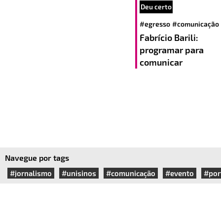
Deu certo
#egresso
#comunicação
Fabrício Barili:
programar para
comunicar
Navegue por tags
#jornalismo
#unisinos
#comunicação
#evento
#por