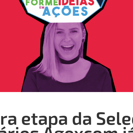
ra etapa da Sel
ários Agexcom j