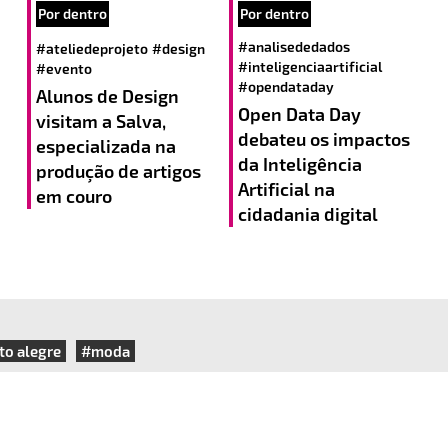
Por dentro
Por dentro
#analisededados
#ateliedeprojeto
#design
#inteligenciaartificial
#evento
#opendataday
Alunos de Design
Open Data Day
visitam a Salva,
debateu os impactos
especializada na
da Inteligência
produção de artigos
Artificial na
em couro
cidadania digital
to alegre
#moda