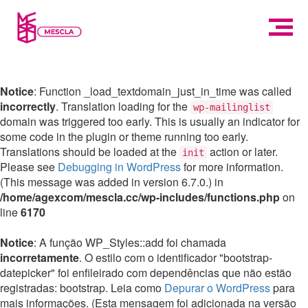
Notice
: Function _load_textdomain_just_in_time was called
incorrectly
. Translation loading for the
wp-mailinglist
domain was triggered too early. This is usually an indicator for
some code in the plugin or theme running too early.
Translations should be loaded at the
action or later.
init
Please see
Debugging in WordPress
for more information.
(This message was added in version 6.7.0.) in
/home/agexcom/mescla.cc/wp-includes/functions.php
on
line
6170
Notice
: A função WP_Styles::add foi chamada
incorretamente
. O estilo com o identificador "bootstrap-
datepicker" foi enfileirado com dependências que não estão
registradas: bootstrap. Leia como
Depurar o WordPress
para
mais informações. (Esta mensagem foi adicionada na versão