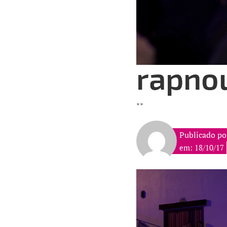
rapno
""
Publicado po
em: 18/10/17