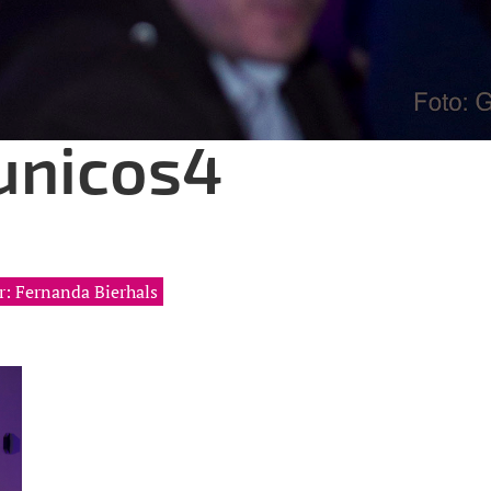
unicos4
r: Fernanda Bierhals