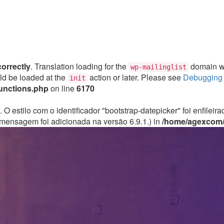
correctly
. Translation loading for the
domain was
wp-mailinglist
uld be loaded at the
action or later. Please see
Debugging 
init
unctions.php
on line
6170
. O estilo com o identificador "bootstrap-datepicker" foi enfile
mensagem foi adicionada na versão 6.9.1.) in
/home/agexcom/