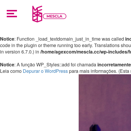
Notice
: Function _load_textdomain_just_in_time was called
in
code in the plugin or theme running too early. Translations sho
in version 6.7.0.) in
/home/agexcom/mescla.cc/wp-includes/f
Notice
: A função WP_Styles::add foi chamada
incorretamente
Leia como
Depurar o WordPress
para mais informações. (Esta 