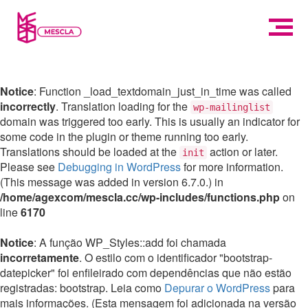
Notice
: Function _load_textdomain_just_in_time was called
incorrectly
. Translation loading for the
wp-mailinglist
domain was triggered too early. This is usually an indicator for
some code in the plugin or theme running too early.
Translations should be loaded at the
action or later.
init
Please see
Debugging in WordPress
for more information.
(This message was added in version 6.7.0.) in
/home/agexcom/mescla.cc/wp-includes/functions.php
on
line
6170
Notice
: A função WP_Styles::add foi chamada
incorretamente
. O estilo com o identificador "bootstrap-
datepicker" foi enfileirado com dependências que não estão
registradas: bootstrap. Leia como
Depurar o WordPress
para
mais informações. (Esta mensagem foi adicionada na versão