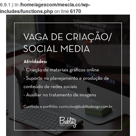
6.9.1.) in
/home/agexcom/mescla.cc/wp-
includes/functions.php
on line
6170