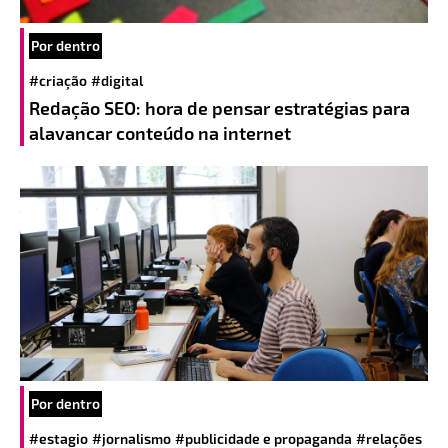
Por dentro
#criação
#digital
Redação SEO: hora de pensar estratégias para
alavancar conteúdo na internet
Por dentro
#estagio
#jornalismo
#publicidade e propaganda
#relações