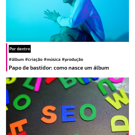
Por dentro
#álbum
#criação
#música
#produção
Papo de bastidor: como nasce um álbum