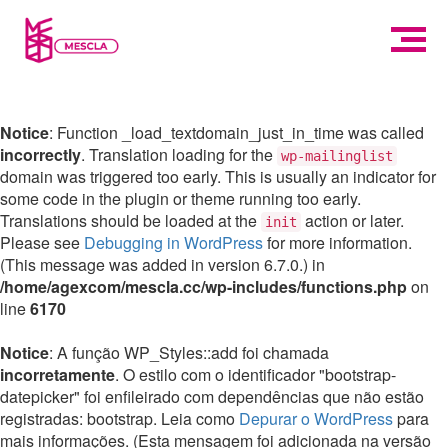
Notice
: Function _load_textdomain_just_in_time was called
incorrectly
. Translation loading for the
wp-mailinglist
domain was triggered too early. This is usually an indicator for
some code in the plugin or theme running too early.
Translations should be loaded at the
action or later.
init
Please see
Debugging in WordPress
for more information.
(This message was added in version 6.7.0.) in
/home/agexcom/mescla.cc/wp-includes/functions.php
on
line
6170
Notice
: A função WP_Styles::add foi chamada
incorretamente
. O estilo com o identificador "bootstrap-
datepicker" foi enfileirado com dependências que não estão
registradas: bootstrap. Leia como
Depurar o WordPress
para
mais informações. (Esta mensagem foi adicionada na versão