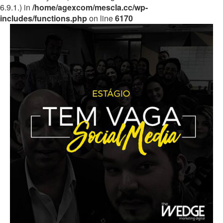
6.9.1.) in
/home/agexcom/mescla.cc/wp-
includes/functions.php
on line
6170