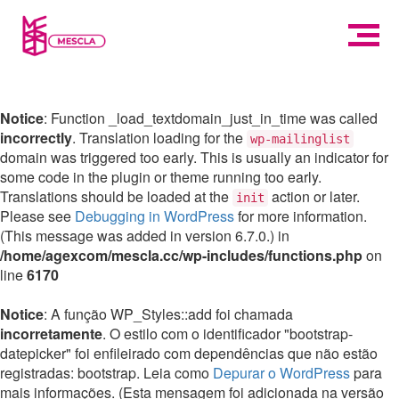
Notice
: Function _load_textdomain_just_in_time was called
incorrectly
. Translation loading for the
wp-mailinglist
domain was triggered too early. This is usually an indicator for
some code in the plugin or theme running too early.
Translations should be loaded at the
action or later.
init
Please see
Debugging in WordPress
for more information.
(This message was added in version 6.7.0.) in
/home/agexcom/mescla.cc/wp-includes/functions.php
on
line
6170
Notice
: A função WP_Styles::add foi chamada
incorretamente
. O estilo com o identificador "bootstrap-
datepicker" foi enfileirado com dependências que não estão
registradas: bootstrap. Leia como
Depurar o WordPress
para
mais informações. (Esta mensagem foi adicionada na versão