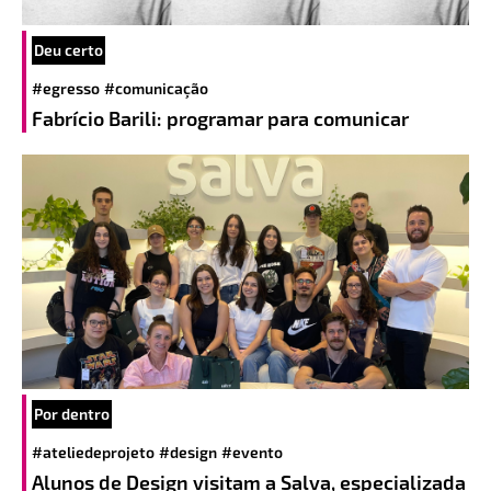
Deu certo
#egresso
#comunicação
Fabrício Barili: programar para comunicar
Por dentro
#ateliedeprojeto
#design
#evento
Alunos de Design visitam a Salva, especializada