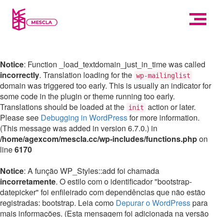
Notice
: Function _load_textdomain_just_in_time was called
incorrectly
. Translation loading for the
wp-mailinglist
domain was triggered too early. This is usually an indicator for
some code in the plugin or theme running too early.
Translations should be loaded at the
action or later.
init
Please see
Debugging in WordPress
for more information.
(This message was added in version 6.7.0.) in
/home/agexcom/mescla.cc/wp-includes/functions.php
on
line
6170
Notice
: A função WP_Styles::add foi chamada
incorretamente
. O estilo com o identificador "bootstrap-
datepicker" foi enfileirado com dependências que não estão
registradas: bootstrap. Leia como
Depurar o WordPress
para
mais informações. (Esta mensagem foi adicionada na versão