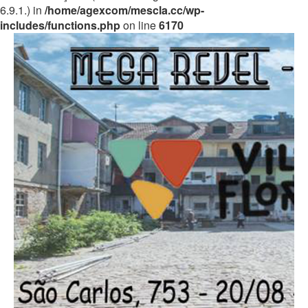
6.9.1.) in
/home/agexcom/mescla.cc/wp-
includes/functions.php
on line
6170