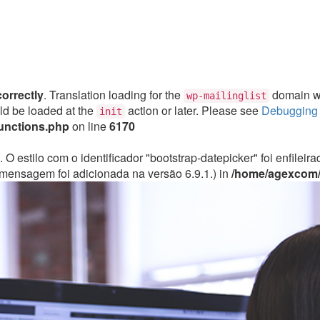
correctly
. Translation loading for the
domain was
wp-mailinglist
uld be loaded at the
action or later. Please see
Debugging 
init
unctions.php
on line
6170
. O estilo com o identificador "bootstrap-datepicker" foi enfile
mensagem foi adicionada na versão 6.9.1.) in
/home/agexcom/