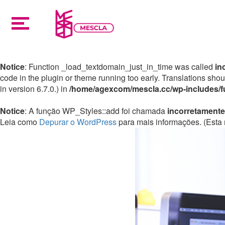
Notice
: Function _load_textdomain_just_in_time was called
in
code in the plugin or theme running too early. Translations sho
in version 6.7.0.) in
/home/agexcom/mescla.cc/wp-includes/f
Notice
: A função WP_Styles::add foi chamada
incorretamente
Leia como
Depurar o WordPress
para mais informações. (Esta 