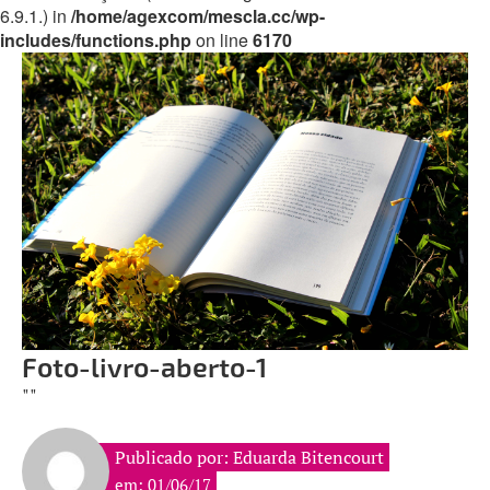
6.9.1.) in
/home/agexcom/mescla.cc/wp-
includes/functions.php
on line
6170
Foto-livro-aberto-1
""
Publicado por: Eduarda Bitencourt
em: 01/06/17