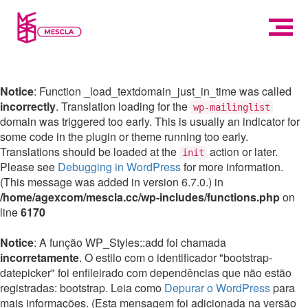
Notice
: Function _load_textdomain_just_in_time was called
incorrectly
. Translation loading for the
wp-mailinglist
domain was triggered too early. This is usually an indicator for
some code in the plugin or theme running too early.
Translations should be loaded at the
action or later.
init
Please see
Debugging in WordPress
for more information.
(This message was added in version 6.7.0.) in
/home/agexcom/mescla.cc/wp-includes/functions.php
on
line
6170
Notice
: A função WP_Styles::add foi chamada
incorretamente
. O estilo com o identificador "bootstrap-
datepicker" foi enfileirado com dependências que não estão
registradas: bootstrap. Leia como
Depurar o WordPress
para
mais informações. (Esta mensagem foi adicionada na versão