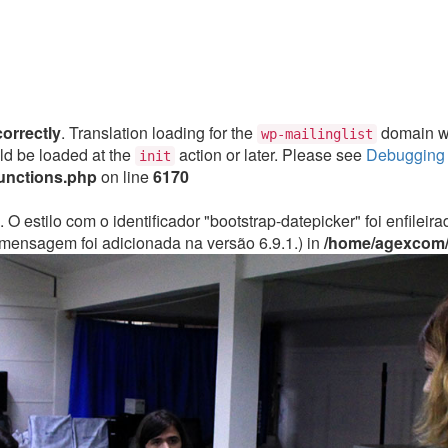
correctly
. Translation loading for the
domain was
wp-mailinglist
uld be loaded at the
action or later. Please see
Debugging 
init
unctions.php
on line
6170
. O estilo com o identificador "bootstrap-datepicker" foi enfile
mensagem foi adicionada na versão 6.9.1.) in
/home/agexcom/