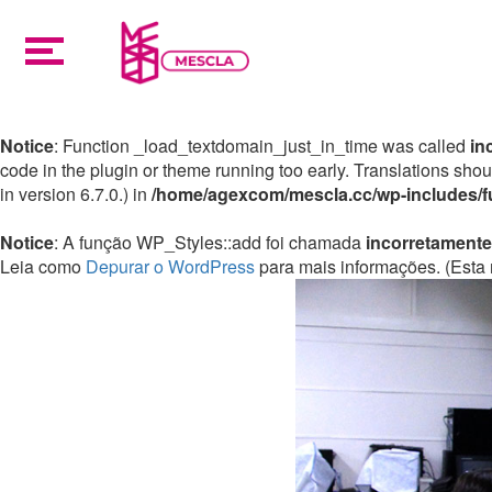
Notice
: Function _load_textdomain_just_in_time was called
in
code in the plugin or theme running too early. Translations sho
in version 6.7.0.) in
/home/agexcom/mescla.cc/wp-includes/f
Notice
: A função WP_Styles::add foi chamada
incorretamente
Leia como
Depurar o WordPress
para mais informações. (Esta 