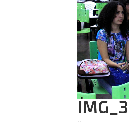
IMG_3
""