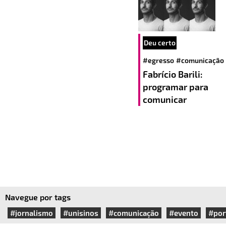
Deu certo
#egresso
#comunicação
Fabrício Barili:
programar para
comunicar
Navegue por tags
#jornalismo
#unisinos
#comunicação
#evento
#por