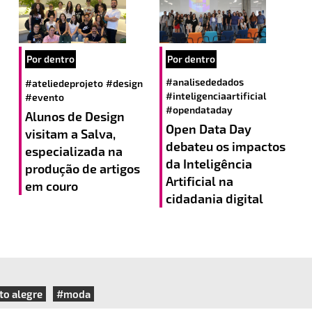
Por dentro
Por dentro
#analisededados
#ateliedeprojeto
#design
#inteligenciaartificial
#evento
#opendataday
Alunos de Design
Open Data Day
visitam a Salva,
debateu os impactos
especializada na
da Inteligência
produção de artigos
Artificial na
em couro
cidadania digital
to alegre
#moda