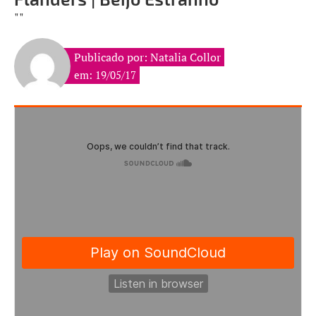
""
Publicado por: Natalia Collor
em: 19/05/17