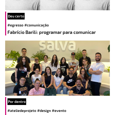
Deu certo
#egresso
#comunicação
Fabrício Barili: programar para comunicar
Por dentro
#ateliedeprojeto
#design
#evento