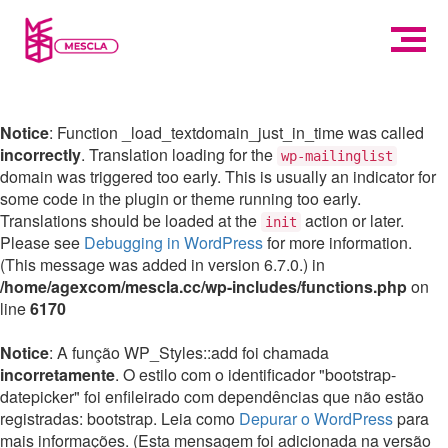
Notice
: Function _load_textdomain_just_in_time was called
incorrectly
. Translation loading for the
wp-mailinglist
domain was triggered too early. This is usually an indicator for
some code in the plugin or theme running too early.
Translations should be loaded at the
action or later.
init
Please see
Debugging in WordPress
for more information.
(This message was added in version 6.7.0.) in
/home/agexcom/mescla.cc/wp-includes/functions.php
on
line
6170
Notice
: A função WP_Styles::add foi chamada
incorretamente
. O estilo com o identificador "bootstrap-
datepicker" foi enfileirado com dependências que não estão
registradas: bootstrap. Leia como
Depurar o WordPress
para
mais informações. (Esta mensagem foi adicionada na versão