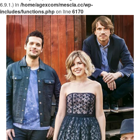
6.9.1.) in
/home/agexcom/mescla.cc/wp-
includes/functions.php
on line
6170