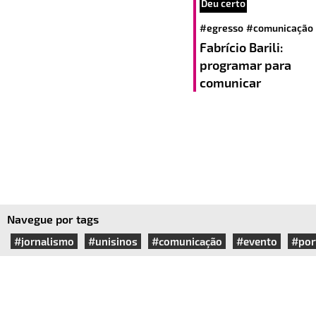
Deu certo
#egresso
#comunicação
Fabrício Barili:
programar para
comunicar
Navegue por tags
#jornalismo
#unisinos
#comunicação
#evento
#por