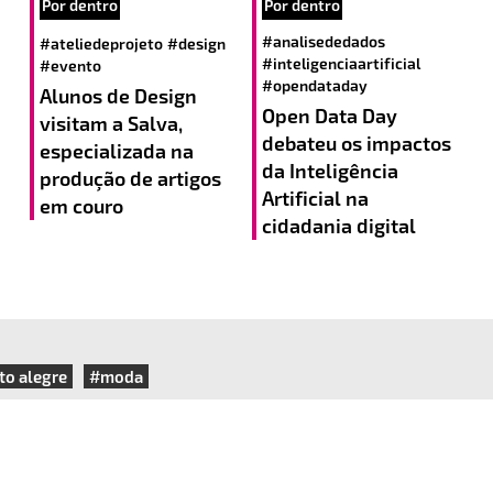
Por dentro
Por dentro
#analisededados
#ateliedeprojeto
#design
#inteligenciaartificial
#evento
#opendataday
Alunos de Design
Open Data Day
visitam a Salva,
debateu os impactos
especializada na
da Inteligência
produção de artigos
Artificial na
em couro
cidadania digital
to alegre
#moda