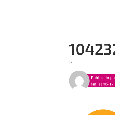
10423
""
Publicado por
em: 11/05/17