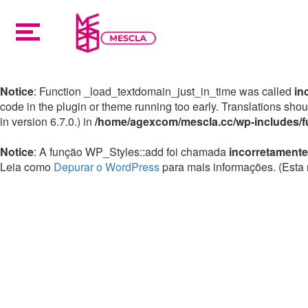
Notice
: Function _load_textdomain_just_in_time was called
in
code in the plugin or theme running too early. Translations sho
in version 6.7.0.) in
/home/agexcom/mescla.cc/wp-includes/f
Notice
: A função WP_Styles::add foi chamada
incorretamente
Leia como
Depurar o WordPress
para mais informações. (Esta 