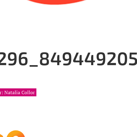
296_849449205
: Natalia Collor