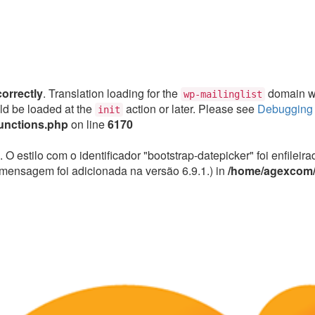
correctly
. Translation loading for the
domain was
wp-mailinglist
uld be loaded at the
action or later. Please see
Debugging 
init
unctions.php
on line
6170
. O estilo com o identificador "bootstrap-datepicker" foi enfile
mensagem foi adicionada na versão 6.9.1.) in
/home/agexcom/