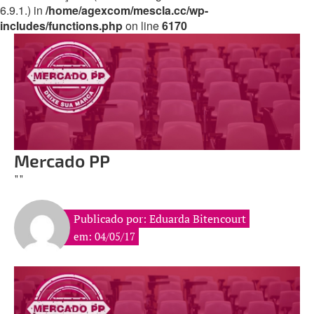
6.9.1.) in
/home/agexcom/mescla.cc/wp-
includes/functions.php
on line
6170
Mercado PP
""
Publicado por: Eduarda Bitencourt
em: 04/05/17