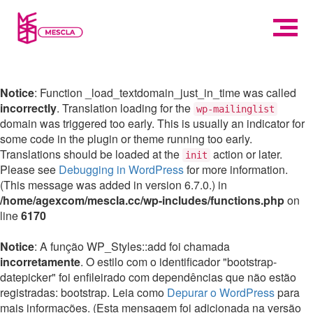
Notice
: Function _load_textdomain_just_in_time was called
incorrectly
. Translation loading for the
wp-mailinglist
domain was triggered too early. This is usually an indicator for
some code in the plugin or theme running too early.
Translations should be loaded at the
action or later.
init
Please see
Debugging in WordPress
for more information.
(This message was added in version 6.7.0.) in
/home/agexcom/mescla.cc/wp-includes/functions.php
on
line
6170
Notice
: A função WP_Styles::add foi chamada
incorretamente
. O estilo com o identificador "bootstrap-
datepicker" foi enfileirado com dependências que não estão
registradas: bootstrap. Leia como
Depurar o WordPress
para
mais informações. (Esta mensagem foi adicionada na versão