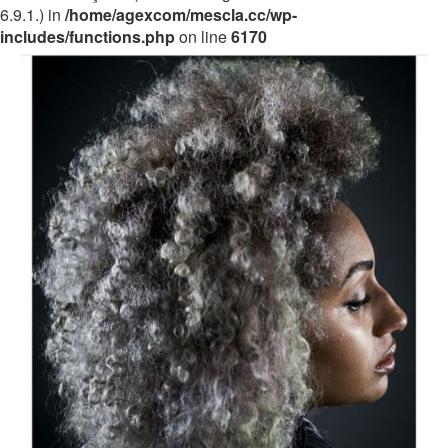
6.9.1.) in
/home/agexcom/mescla.cc/wp-
includes/functions.php
on line
6170