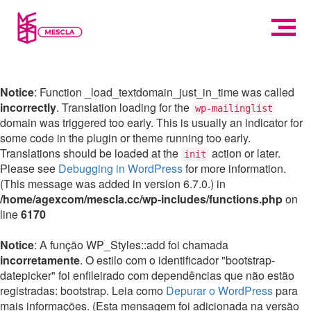
Notice
: Function _load_textdomain_just_in_time was called
incorrectly
. Translation loading for the
wp-mailinglist
domain was triggered too early. This is usually an indicator for
some code in the plugin or theme running too early.
Translations should be loaded at the
action or later.
init
Please see
Debugging in WordPress
for more information.
(This message was added in version 6.7.0.) in
/home/agexcom/mescla.cc/wp-includes/functions.php
on
line
6170
Notice
: A função WP_Styles::add foi chamada
incorretamente
. O estilo com o identificador "bootstrap-
datepicker" foi enfileirado com dependências que não estão
registradas: bootstrap. Leia como
Depurar o WordPress
para
mais informações. (Esta mensagem foi adicionada na versão