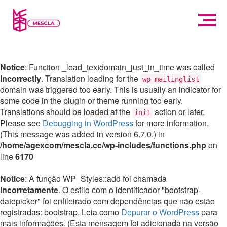
Notice
: Function _load_textdomain_just_in_time was called
incorrectly
. Translation loading for the
wp-mailinglist
domain was triggered too early. This is usually an indicator for
some code in the plugin or theme running too early.
Translations should be loaded at the
action or later.
init
Please see
Debugging in WordPress
for more information.
(This message was added in version 6.7.0.) in
/home/agexcom/mescla.cc/wp-includes/functions.php
on
line
6170
Notice
: A função WP_Styles::add foi chamada
incorretamente
. O estilo com o identificador "bootstrap-
datepicker" foi enfileirado com dependências que não estão
registradas: bootstrap. Leia como
Depurar o WordPress
para
mais informações. (Esta mensagem foi adicionada na versão