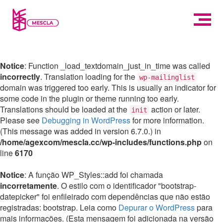
Notice
: Function _load_textdomain_just_in_time was called
incorrectly
. Translation loading for the
wp-mailinglist
domain was triggered too early. This is usually an indicator for
some code in the plugin or theme running too early.
Translations should be loaded at the
action or later.
init
Please see
Debugging in WordPress
for more information.
(This message was added in version 6.7.0.) in
/home/agexcom/mescla.cc/wp-includes/functions.php
on
line
6170
Notice
: A função WP_Styles::add foi chamada
incorretamente
. O estilo com o identificador "bootstrap-
datepicker" foi enfileirado com dependências que não estão
registradas: bootstrap. Leia como
Depurar o WordPress
para
mais informações. (Esta mensagem foi adicionada na versão