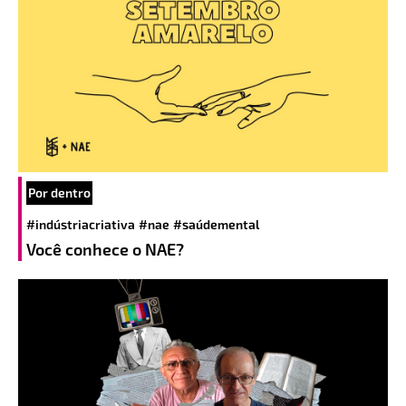
Por dentro
#indústriacriativa
#nae
#saúdemental
Você conhece o NAE?