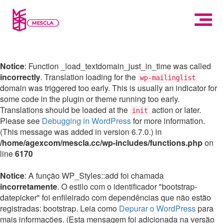
Notice
: Function _load_textdomain_just_in_time was called
incorrectly
. Translation loading for the
wp-mailinglist
domain was triggered too early. This is usually an indicator for
some code in the plugin or theme running too early.
Translations should be loaded at the
action or later.
init
Please see
Debugging in WordPress
for more information.
(This message was added in version 6.7.0.) in
/home/agexcom/mescla.cc/wp-includes/functions.php
on
line
6170
Notice
: A função WP_Styles::add foi chamada
incorretamente
. O estilo com o identificador "bootstrap-
datepicker" foi enfileirado com dependências que não estão
registradas: bootstrap. Leia como
Depurar o WordPress
para
mais informações. (Esta mensagem foi adicionada na versão