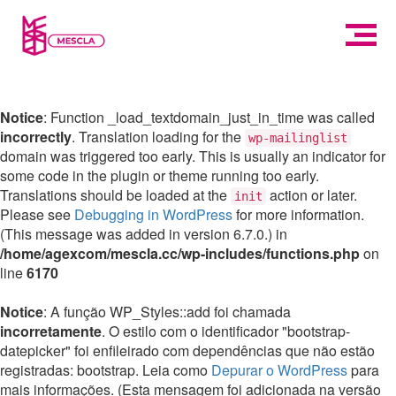
Notice
: Function _load_textdomain_just_in_time was called
incorrectly
. Translation loading for the
wp-mailinglist
domain was triggered too early. This is usually an indicator for
some code in the plugin or theme running too early.
Translations should be loaded at the
action or later.
init
Please see
Debugging in WordPress
for more information.
(This message was added in version 6.7.0.) in
/home/agexcom/mescla.cc/wp-includes/functions.php
on
line
6170
Notice
: A função WP_Styles::add foi chamada
incorretamente
. O estilo com o identificador "bootstrap-
datepicker" foi enfileirado com dependências que não estão
registradas: bootstrap. Leia como
Depurar o WordPress
para
mais informações. (Esta mensagem foi adicionada na versão