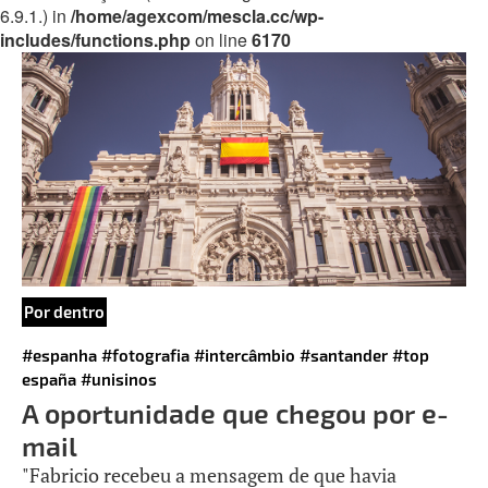
6.9.1.) in
/home/agexcom/mescla.cc/wp-
includes/functions.php
on line
6170
Por dentro
#espanha
#fotografia
#intercâmbio
#santander
#top
españa
#unisinos
A oportunidade que chegou por e-
mail
"Fabricio recebeu a mensagem de que havia