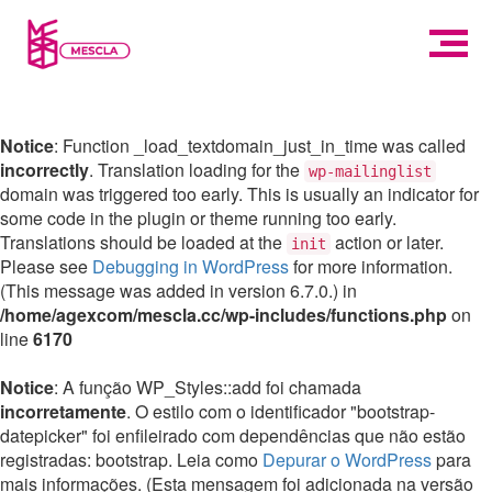
Notice
: Function _load_textdomain_just_in_time was called
incorrectly
. Translation loading for the
wp-mailinglist
domain was triggered too early. This is usually an indicator for
some code in the plugin or theme running too early.
Translations should be loaded at the
action or later.
init
Please see
Debugging in WordPress
for more information.
(This message was added in version 6.7.0.) in
/home/agexcom/mescla.cc/wp-includes/functions.php
on
line
6170
Notice
: A função WP_Styles::add foi chamada
incorretamente
. O estilo com o identificador "bootstrap-
datepicker" foi enfileirado com dependências que não estão
registradas: bootstrap. Leia como
Depurar o WordPress
para
mais informações. (Esta mensagem foi adicionada na versão