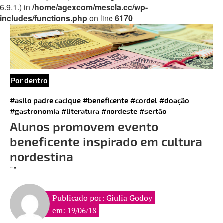
6.9.1.) in
/home/agexcom/mescla.cc/wp-
includes/functions.php
on line
6170
Por dentro
#asilo padre cacique
#beneficente
#cordel
#doação
#gastronomia
#literatura
#nordeste
#sertão
Alunos promovem evento
beneficente inspirado em cultura
nordestina
""
Publicado por: Giulia Godoy
em: 19/06/18