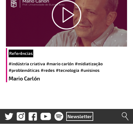
Referências
#indústria criativa
#mario carlón
#midiatização
#problemáticas
#redes
#tecnologia
#unisinos
Mario Carlón
Newsletter