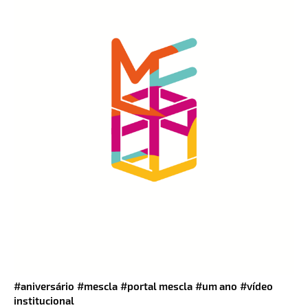
#aniversário
#mescla
#portal mescla
#um ano
#vídeo
institucional