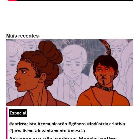
Mais recentes
Especial
#antirracista
#comunicação
#gênero
#indústria criativa
#jornalismo
#levantamento
#mescla
As vozes que não ouvimos: Mescla realiza