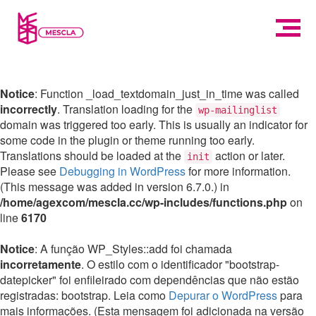
Notice
: Function _load_textdomain_just_in_time was called
incorrectly
. Translation loading for the
wp-mailinglist
domain was triggered too early. This is usually an indicator for
some code in the plugin or theme running too early.
Translations should be loaded at the
action or later.
init
Please see
Debugging in WordPress
for more information.
(This message was added in version 6.7.0.) in
/home/agexcom/mescla.cc/wp-includes/functions.php
on
line
6170
Notice
: A função WP_Styles::add foi chamada
incorretamente
. O estilo com o identificador "bootstrap-
datepicker" foi enfileirado com dependências que não estão
registradas: bootstrap. Leia como
Depurar o WordPress
para
mais informações. (Esta mensagem foi adicionada na versão