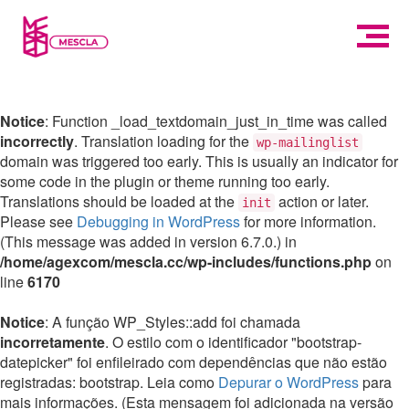
Notice
: Function _load_textdomain_just_in_time was called
incorrectly
. Translation loading for the
wp-mailinglist
domain was triggered too early. This is usually an indicator for
some code in the plugin or theme running too early.
Translations should be loaded at the
action or later.
init
Please see
Debugging in WordPress
for more information.
(This message was added in version 6.7.0.) in
/home/agexcom/mescla.cc/wp-includes/functions.php
on
line
6170
Notice
: A função WP_Styles::add foi chamada
incorretamente
. O estilo com o identificador "bootstrap-
datepicker" foi enfileirado com dependências que não estão
registradas: bootstrap. Leia como
Depurar o WordPress
para
mais informações. (Esta mensagem foi adicionada na versão