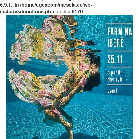
6.9.1.) in
/home/agexcom/mescla.cc/wp-
includes/functions.php
on line
6170