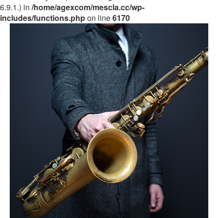
6.9.1.) in
/home/agexcom/mescla.cc/wp-
includes/functions.php
on line
6170