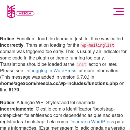
Notice
: Function _load_textdomain_just_in_time was called
incorrectly
. Translation loading for the
wp-mailinglist
domain was triggered too early. This is usually an indicator for
some code in the plugin or theme running too early.
Translations should be loaded at the
action or later.
init
Please see
Debugging in WordPress
for more information.
(This message was added in version 6.7.0.) in
/home/agexcom/mescla.cc/wp-includes/functions.php
on
line
6170
Notice
: A função WP_Styles::add foi chamada
incorretamente
. O estilo com o identificador "bootstrap-
datepicker" foi enfileirado com dependências que não estão
registradas: bootstrap. Leia como
Depurar o WordPress
para
mais informações. (Esta mensagem foi adicionada na versão