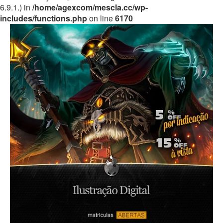
6.9.1.) in
/home/agexcom/mescla.cc/wp-
includes/functions.php
on line
6170