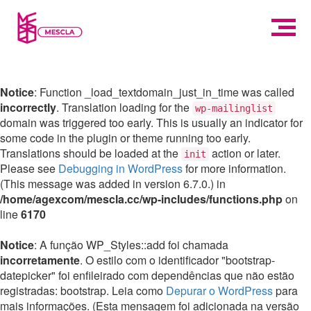
Notice
: Function _load_textdomain_just_in_time was called
incorrectly
. Translation loading for the
wp-mailinglist
domain was triggered too early. This is usually an indicator for
some code in the plugin or theme running too early.
Translations should be loaded at the
action or later.
init
Please see
Debugging in WordPress
for more information.
(This message was added in version 6.7.0.) in
/home/agexcom/mescla.cc/wp-includes/functions.php
on
line
6170
Notice
: A função WP_Styles::add foi chamada
incorretamente
. O estilo com o identificador "bootstrap-
datepicker" foi enfileirado com dependências que não estão
registradas: bootstrap. Leia como
Depurar o WordPress
para
mais informações. (Esta mensagem foi adicionada na versão